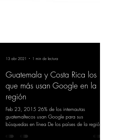
13 abr 2021
1 min de lectura
Guatemala y Costa Rica los
que más usan Google en la
región