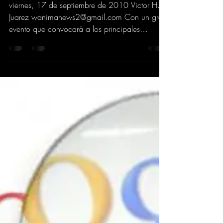
ALIANZA A LA INDUSTRIA
CENTROAMERICANA
viernes, 17 de septiembre de 2010 Victor H.
Juarez wanimanews2@gmail.com Con un gran
evento que convocará a los principales
protagonistas...