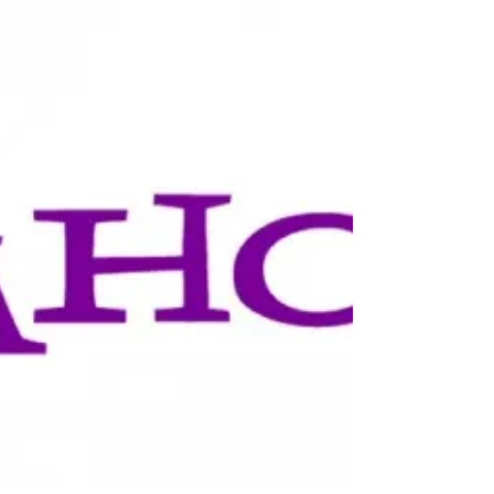
Roundup covers the partnership between
DynAdmic and Latin Interactive, a shortcut to the
video...